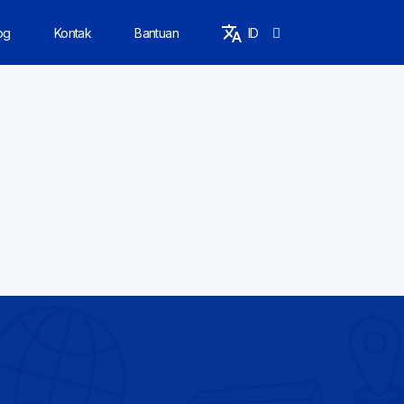
og
Kontak
Bantuan
ID