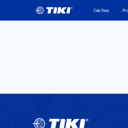
Cek Resi
Pr