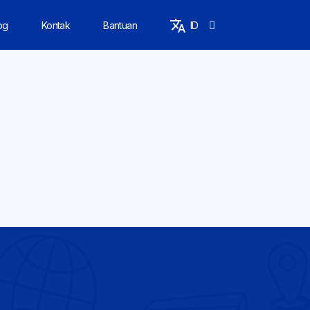
og
Kontak
Bantuan
ID