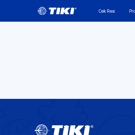
Cek Resi
Pr