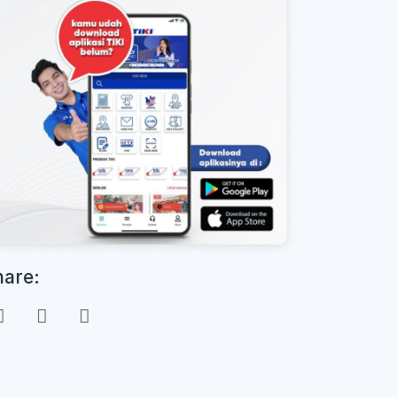
hare: