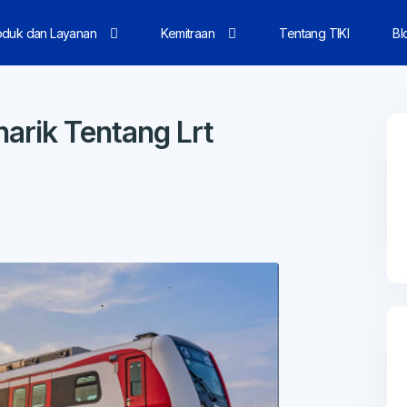
oduk dan Layanan
Kemitraan
Tentang TIKI
Bl
rik Tentang Lrt