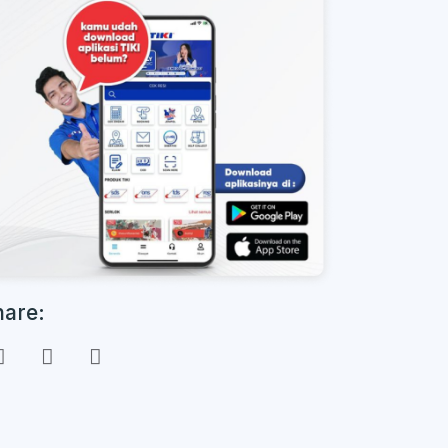
hare: