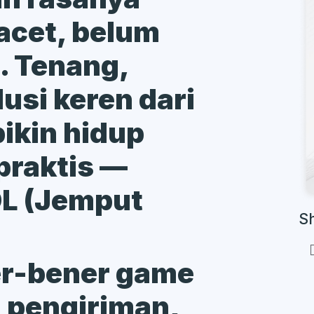
acet, belum
t. Tenang,
usi keren dari
bikin hidup
praktis —
L (Jemput
S
er-bener game
a pengiriman,