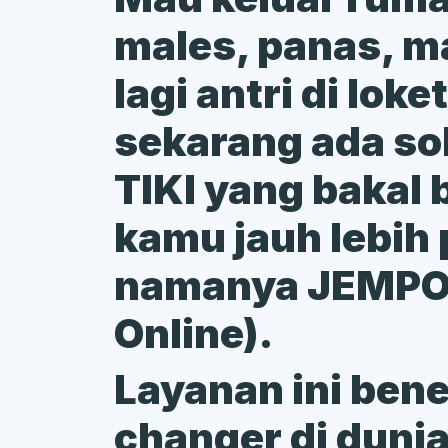
males, panas, m
lagi antri di loke
sekarang ada sol
TIKI yang bakal 
kamu jauh lebih 
namanya JEMPO
Online).
Layanan ini ben
changer di duni