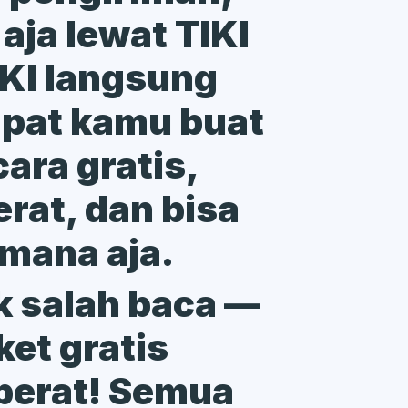
 aja lewat TIKI
TIKI langsung
mpat kamu buat
ara gratis,
rat, dan bisa
 mana aja.
 salah baca —
et gratis
berat! Semua