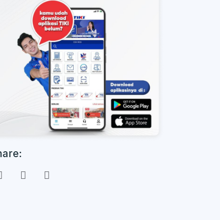
hare: