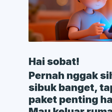
Hai sobat!
Pernah nggak si
sibuk banget, ta
paket penting har
Mau keluar ruma