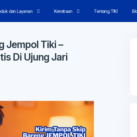
oduk dan Layanan
Kemitraan
Tentang TIKI
Bl
g Jempol Tiki –
is Di Ujung Jari