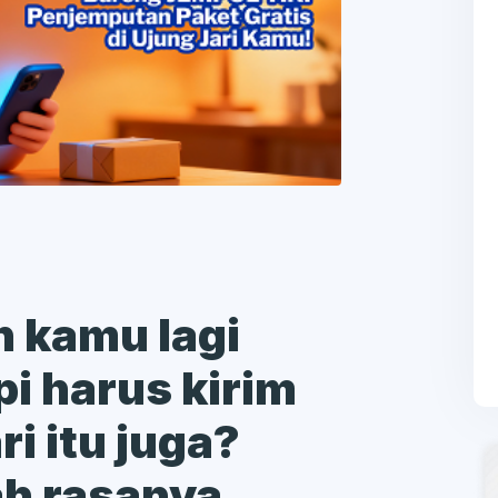
h kamu lagi
pi harus kirim
i itu juga?
h rasanya