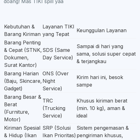
doang! Mas TIKI spill yaa
Kebutuhan &
Layanan TIKI
Keunggulan Layanan
Barang Kiriman
yang Tepat
Barang Penting
Sampai di hari yang
& Cepat (STNK,
SDS (Same
sama, solusi super cepat
Dokumen,
Day Service)
& terjangkau
Surat Kantor)
Barang Harian
ONS (Over
Kirim hari ini, besok
(Baju, Skincare,
Night
sampe
Gadget)
Service)
Barang Besar &
TRC
Khusus kiriman berat
Berat
(Trucking
(min. 10 kg), aman &
(Furniture,
Service)
ideal
Motor)
Kiriman Spesial
SRP (Solusi
Sistem pengemasan &
& Hidup (Ikan
Ikan Prioritas)
pengiriman khusus,