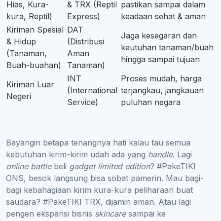
Hias, Kura-
& TRX (Reptil
pastikan sampai dalam
kura, Reptil)
Express)
keadaan sehat & aman
Kiriman Spesial
DAT
Jaga kesegaran dan
& Hidup
(Distribusi
keutuhan tanaman/buah
(Tanaman,
Aman
hingga sampai tujuan
Buah-buahan)
Tanaman)
INT
Proses mudah, harga
Kiriman Luar
(International
terjangkau, jangkauan
Negeri
Service)
puluhan negara
Bayangin betapa tenangnya hati kalau tau semua
kebutuhan kirim-kirim udah ada yang
handle
. Lagi
online battle
beli
gadget limited edition
? #PakeTIKI
ONS, besok langsung bisa sobat pamerin. Mau bagi-
bagi kebahagiaan kirim kura-kura peliharaan buat
saudara? #PakeTIKI TRX, dijamin aman. Atau lagi
pengen ekspansi bisnis
skincare
sampai ke