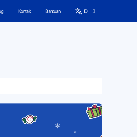
og
Kontak
Bantuan
ID