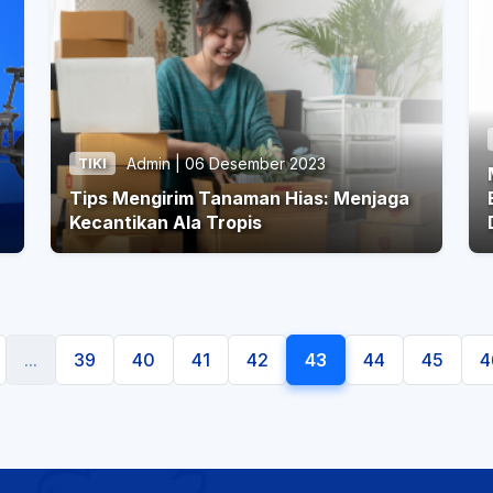
Admin | 06 Desember 2023
TIKI
Tips Mengirim Tanaman Hias: Menjaga
B
Kecantikan Ala Tropis
...
39
40
41
42
43
44
45
4