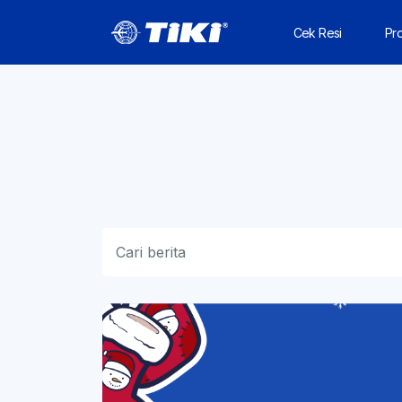
Cek Resi
Pr